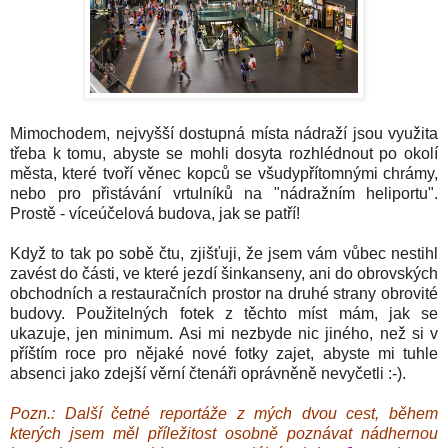
Mimochodem, nejvyšší dostupná místa nádraží jsou využita
třeba k tomu, abyste se mohli dosyta rozhlédnout po okolí
města, které tvoří věnec kopců se všudypřítomnými chrámy,
nebo pro přistávání vrtulníků na "nádražním heliportu".
Prostě - víceúčelová budova, jak se patří!
Když to tak po sobě čtu, zjišťuji, že jsem vám vůbec nestihl
zavést do části, ve které jezdí šinkanseny, ani do obrovských
obchodních a restauračních prostor na druhé strany obrovité
budovy. Použitelných fotek z těchto míst mám, jak se
ukazuje, jen minimum. Asi mi nezbyde nic jiného, než si v
příštím roce pro nějaké nové fotky zajet, abyste mi tuhle
absenci jako zdejší věrní čtenáři oprávněně nevyčetli :-).
Pozn.: Další četné reportáže z mých dvou cest, během
kterých jsem měl příležitost osobně poznávat nádhernou