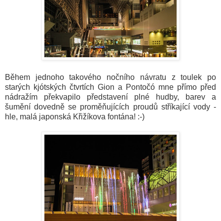
Během jednoho takového nočního návratu z toulek po
starých kjótských čtvrtích Gion a Pontočó mne přímo před
nádražím překvapilo představení plné hudby, barev a
šumění dovedně se proměňujících proudů stříkající vody -
hle, malá japonská Křižíkova fontána! :-)