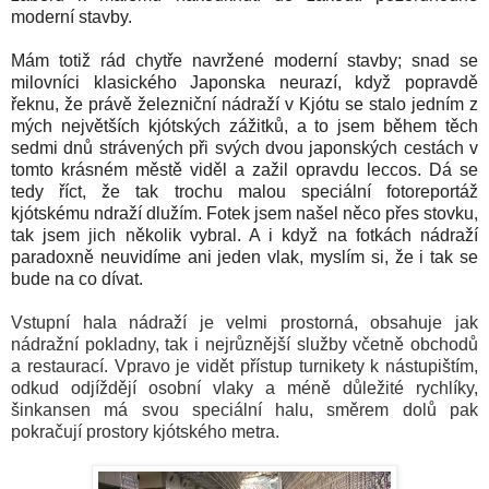
moderní stavby.
Mám totiž rád chytře navržené moderní stavby; snad se
milovníci klasického Japonska neurazí, když popravdě
řeknu, že právě železniční nádraží v Kjótu se stalo jedním z
mých největších kjótských zážitků, a to jsem během těch
sedmi dnů strávených při svých dvou japonských cestách v
tomto krásném městě viděl a zažil opravdu leccos. Dá se
tedy říct, že tak trochu malou speciální fotoreportáž
kjótskému ndraží dlužím. Fotek jsem našel něco přes stovku,
tak jsem jich několik vybral. A i když na fotkách nádraží
paradoxně neuvidíme ani jeden vlak, myslím si, že i tak se
bude na co dívat.
Vstupní hala nádraží je velmi prostorná, obsahuje jak
nádražní pokladny, tak i nejrůznější služby včetně obchodů
a restaurací. Vpravo je vidět přístup turnikety k nástupištím,
odkud odjíždějí osobní vlaky a méně důležité rychlíky,
šinkansen má svou speciální halu, směrem dolů pak
pokračují prostory kjótského metra.