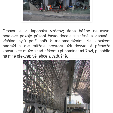
Prostor je v Japonsku vzácný; třeba běžné neluxusní
hotelové pokoje působí často docela stísněně a vlastně i
většina bytů patří spíš k malometrážním. Na kjótském
nádraží si ale můžete prostoru užít dosyta. A přestože
konstrukce může snad někomu připomínat mřížoví, působila
na mne překvapivě lehce a vzdušně.