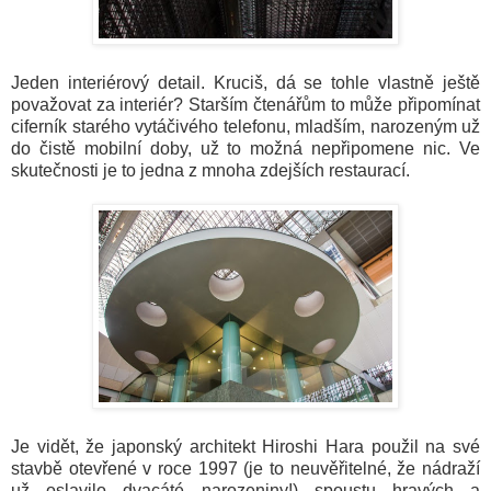
Jeden interiérový detail. Kruciš, dá se tohle vlastně ještě
považovat za interiér? Starším čtenářům to může připomínat
ciferník starého vytáčivého telefonu, mladším, narozeným už
do čistě mobilní doby, už to možná nepřipomene nic. Ve
skutečnosti je to jedna z mnoha zdejších restaurací.
Je vidět, že japonský architekt Hiroshi Hara použil na své
stavbě otevřené v roce 1997 (je to neuvěřitelné, že nádraží
už oslavilo dvacáté narozeniny!) spoustu hravých a