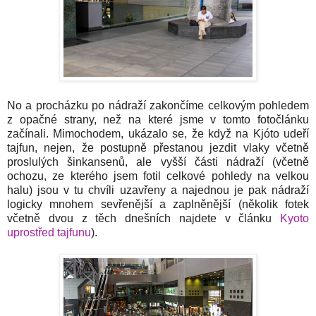
No a procházku po nádraží zakončíme celkovým pohledem
z opačné strany, než na které jsme v tomto fotočlánku
začínali. Mimochodem, ukázalo se, že když na Kjóto udeří
tajfun, nejen, že postupně přestanou jezdit vlaky včetně
proslulých šinkansenů, ale vyšší části nádraží (včetně
ochozu, ze kterého jsem fotil celkové pohledy na velkou
halu) jsou v tu chvíli uzavřeny a najednou je pak nádraží
logicky mnohem sevřenější a zaplněnější (několik fotek
včetně dvou z těch dnešních najdete v článku
Kyoto
uprostřed tajfunu
).