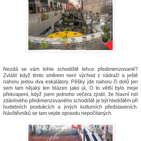
Nezdá se vám tohle schodiště lehce předimenzované?
Zvlášť když tímto směrem není východ z nádraží a ještě
nahoru jedou dva eskalátory. Pěšky jde nahoru či dolů jen
sem tam nějaký ten blázen jako já. O to větší bylo moje
překvapení, když jsem jednoho večera zjistil, že hlavní rolí
zdánlivého předimenzovaného schodiště je být hledištěm při
hudebních produkcích a jiných kulturních představeních.
Návštěvníků se tam vejde opravdu nepočítaných.