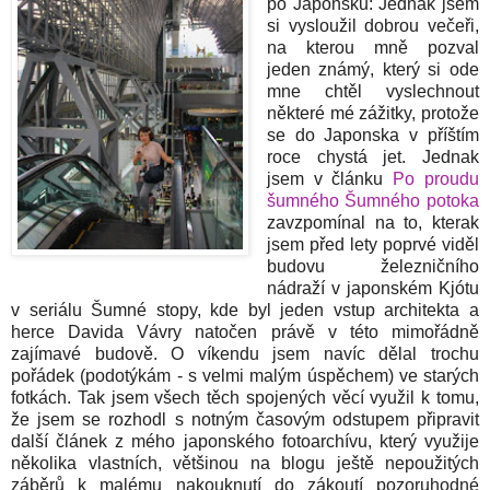
po Japonsku: Jednak jsem
si vysloužil dobrou večeři,
na kterou mně pozval
jeden známý, který si ode
mne chtěl vyslechnout
některé mé zážitky, protože
se do Japonska v příštím
roce chystá jet. Jednak
jsem v článku
Po proudu
šumného Šumného potoka
zavzpomínal na to, kterak
jsem před lety poprvé viděl
budovu železničního
nádraží v japonském Kjótu
v seriálu Šumné stopy, kde byl jeden vstup architekta a
herce Davida Vávry natočen právě v této mimořádně
zajímavé budově. O víkendu jsem navíc dělal trochu
pořádek (podotýkám - s velmi malým úspěchem) ve starých
fotkách. Tak jsem všech těch spojených věcí využil k tomu,
že jsem se rozhodl s notným časovým odstupem připravit
další článek z mého japonského fotoarchívu, který využije
několika vlastních, většinou na blogu ještě nepoužitých
záběrů k malému nakouknutí do zákoutí pozoruhodné