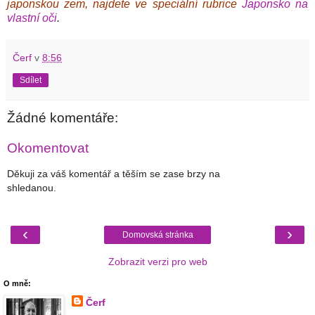
japonskou zem, najdete ve speciální rubrice
Japonsko na
vlastní oči
.
Čerf
v
8:56
Sdílet
Žádné komentáře:
Okomentovat
Děkuji za váš komentář a těším se zase brzy na
shledanou.
‹
›
Domovská stránka
Zobrazit verzi pro web
O mně:
Čerf