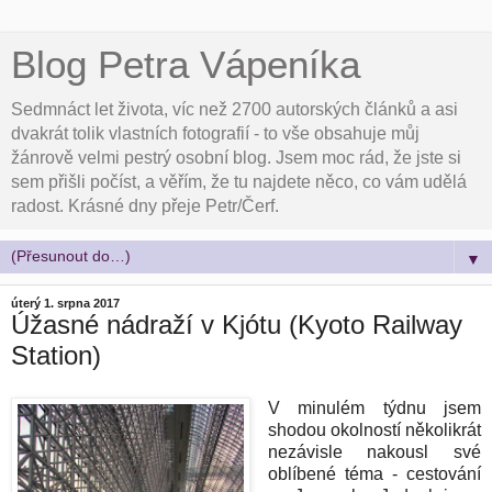
Blog Petra Vápeníka
Sedmnáct let života, víc než 2700 autorských článků a asi
dvakrát tolik vlastních fotografií - to vše obsahuje můj
žánrově velmi pestrý osobní blog. Jsem moc rád, že jste si
sem přišli počíst, a věřím, že tu najdete něco, co vám udělá
radost. Krásné dny přeje Petr/Čerf.
▼
úterý 1. srpna 2017
Úžasné nádraží v Kjótu (Kyoto Railway
Station)
V minulém týdnu jsem
shodou okolností několikrát
nezávisle nakousl své
oblíbené téma - cestování